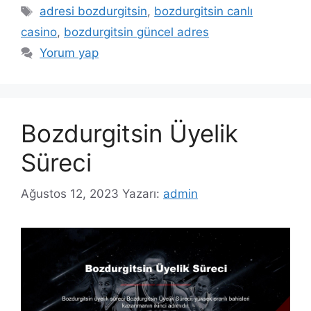
Etiketler
adresi bozdurgitsin
,
bozdurgitsin canlı
casino
,
bozdurgitsin güncel adres
Yorum yap
Bozdurgitsin Üyelik
Süreci
Ağustos 12, 2023
Yazarı:
admin