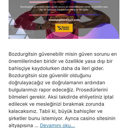
Bozdurgitsin güvenebilir misin güven sorunu en
önemlilerinden biridir ve özellikle yasa dışı bir
bahisçiye kaydolurken daha da ileri gider.
Bozdurgitsin size güvenilir olduğunu
doğrulayacağız ve doğrulamanın ardından
bulgularımızı rapor edeceğiz. Prosedürlerini
bilmeleri gerekir. Aksi takdirde ehliyetiniz iptal
edilecek ve mesleğinizi bırakmak zorunda
kalacaksınız. Tabii ki, büyük bahisçiler ve
şirketler bunu istemiyor. Ayrıca casino sitesinin
altyapısına …
Devamını oku…