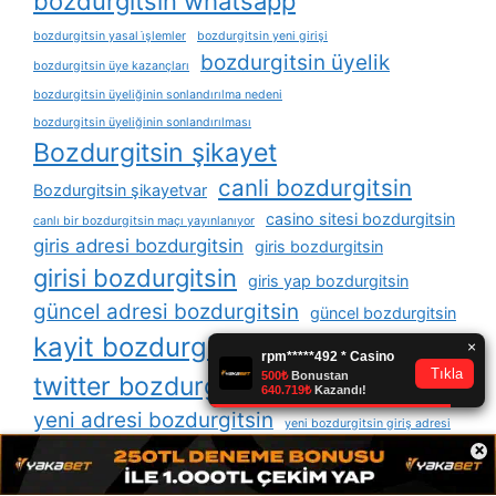
bozdurgitsin whatsapp
bozdurgitsin yasal i̇şlemler
bozdurgitsin yeni girişi
bozdurgitsin üyelik
bozdurgitsin üye kazançları
bozdurgitsin üyeliğinin sonlandırılma nedeni
bozdurgitsin üyeliğinin sonlandırılması
Bozdurgitsin şikayet
canli bozdurgitsin
Bozdurgitsin şikayetvar
casino sitesi bozdurgitsin
canlı bir bozdurgitsin maçı yayınlanıyor
giris adresi bozdurgitsin
giris bozdurgitsin
girisi bozdurgitsin
giris yap bozdurgitsin
güncel adresi bozdurgitsin
güncel bozdurgitsin
kayit bozdurgitsin
mobil bozdurgitsin
twitter bozdurgitsin
yeni adresi bozdurgitsin
yeni bozdurgitsin giriş adresi
×
yeni giris bozdurgitsin