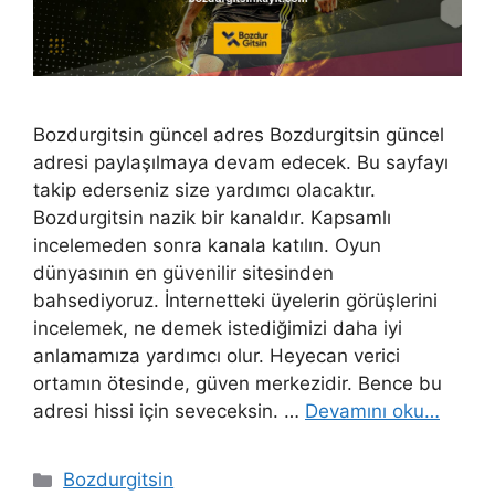
Bozdurgitsin güncel adres Bozdurgitsin güncel
adresi paylaşılmaya devam edecek. Bu sayfayı
takip ederseniz size yardımcı olacaktır.
Bozdurgitsin nazik bir kanaldır. Kapsamlı
incelemeden sonra kanala katılın. Oyun
dünyasının en güvenilir sitesinden
bahsediyoruz. İnternetteki üyelerin görüşlerini
incelemek, ne demek istediğimizi daha iyi
anlamamıza yardımcı olur. Heyecan verici
ortamın ötesinde, güven merkezidir. Bence bu
adresi hissi için seveceksin. …
Devamını oku…
Kategoriler
Bozdurgitsin