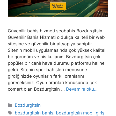
Güvenilir bahis hizmeti seobahis Bozdurgitsin
Güvenilir Bahis Hizmeti oldukça kaliteli bir web
sitesine ve güvenilir bir altyapıya sahiptir.
Sitenin mobil uygulamasında çok yüksek kaliteli
bir görünüm ve his kullanın. Bozdurgitsin çok
popüler bir canlı hava durumu platformu haline
geldi. Sitenin spor bahisleri menüsüne
girdiğinizde oyunların farklı oranlarını
göreceksiniz. Oyun oranları konusunda çok
cömert olan Bozdurgitsin …
Devamını oku…
Kategoriler
Bozdurgitsin
Etiketler
bozdurgitsin bahis
,
bozdurgitsin mobil giriş