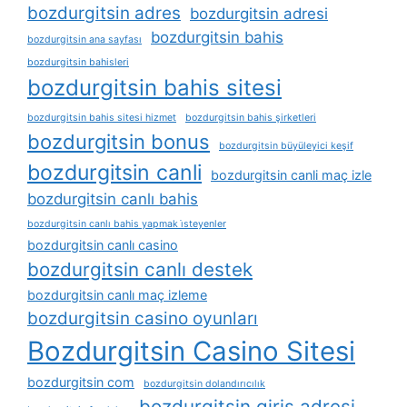
bozdurgitsin adres
bozdurgitsin adresi
bozdurgitsin bahis
bozdurgitsin ana sayfası
bozdurgitsin bahisleri
bozdurgitsin bahis sitesi
bozdurgitsin bahis sitesi hizmet
bozdurgitsin bahis şirketleri
bozdurgitsin bonus
bozdurgitsin büyüleyici keşif
bozdurgitsin canli
bozdurgitsin canli maç izle
bozdurgitsin canlı bahis
bozdurgitsin canlı bahis yapmak i̇steyenler
bozdurgitsin canlı casino
bozdurgitsin canlı destek
bozdurgitsin canlı maç izleme
bozdurgitsin casino oyunları
Bozdurgitsin Casino Sitesi
bozdurgitsin com
bozdurgitsin dolandırıcılık
bozdurgitsin giris adresi