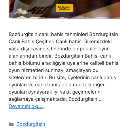
Bozdurgitsin canlı bahis tahminleri Bozdurgitsin
Canlı Bahis Çeşitleri Canlı bahis, ülkemizdeki
yasa dışı casino sitelerinde en popüler oyun
alanlarından biridir. Bozdurgitsin Bahis, canlı
bahis bölümü aracılığıyla üyelerine kaliteli bahis
oyun hizmetleri sunmayı amaçlayan bu
sitelerden biridir. Bu site, üyelerinin canlı bahis
oyunları ve canlı bahis bölümündeki diğer
oyunları oynayarak iyi vakit geçirmelerini
sağlamaya çalışmaktadır. Bozdurgitsin …
Devamını oku…
Kategoriler
Bozdurgitsin