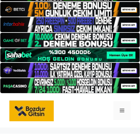
İçeriğe
atla
Menü