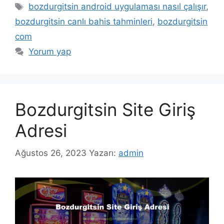
Etiketler
bozdurgitsin android uygulaması nasıl çalışır
,
bozdurgitsin canlı bahis tahminleri
,
bozdurgitsin
com
Yorum yap
Bozdurgitsin Site Giriş
Adresi
Ağustos 26, 2023
Yazarı:
admin