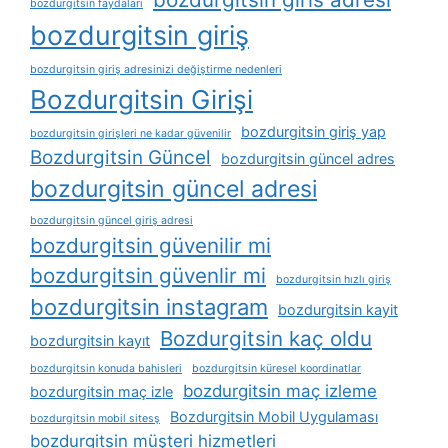
bozdurgitsin faydaları
bozdurgitsin giriş
bozdurgitsin giriş adresinizi değiştirme nedenleri
Bozdurgitsin Girişi
bozdurgitsin giriş yap
bozdurgitsin girişleri ne kadar güvenilir
Bozdurgitsin Güncel
bozdurgitsin güncel adres
bozdurgitsin güncel adresi
bozdurgitsin güncel giriş adresi
bozdurgitsin güvenilir mi
bozdurgitsin güvenlir mi
bozdurgitsin hızlı giriş
bozdurgitsin instagram
bozdurgitsin kayit
Bozdurgitsin kaç oldu
bozdurgitsin kayıt
bozdurgitsin konuda bahisleri
bozdurgitsin küresel koordinatlar
bozdurgitsin maç izleme
bozdurgitsin maç izle
Bozdurgitsin Mobil Uygulaması
bozdurgitsin mobil sitesş
bozdurgitsin müşteri hizmetleri