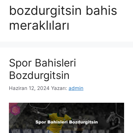
bozdurgitsin bahis
meraklıları
Spor Bahisleri
Bozdurgitsin
Haziran 12, 2024
Yazarı:
admin