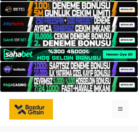
İçeriğe
atla
Menü