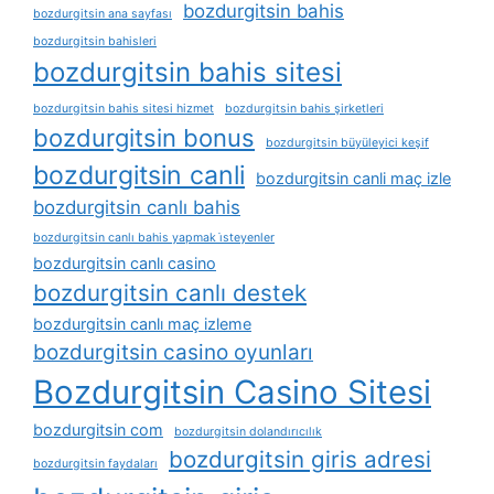
bozdurgitsin bahis
bozdurgitsin ana sayfası
bozdurgitsin bahisleri
bozdurgitsin bahis sitesi
bozdurgitsin bahis sitesi hizmet
bozdurgitsin bahis şirketleri
bozdurgitsin bonus
bozdurgitsin büyüleyici keşif
bozdurgitsin canli
bozdurgitsin canli maç izle
bozdurgitsin canlı bahis
bozdurgitsin canlı bahis yapmak i̇steyenler
bozdurgitsin canlı casino
bozdurgitsin canlı destek
bozdurgitsin canlı maç izleme
bozdurgitsin casino oyunları
Bozdurgitsin Casino Sitesi
bozdurgitsin com
bozdurgitsin dolandırıcılık
bozdurgitsin giris adresi
bozdurgitsin faydaları