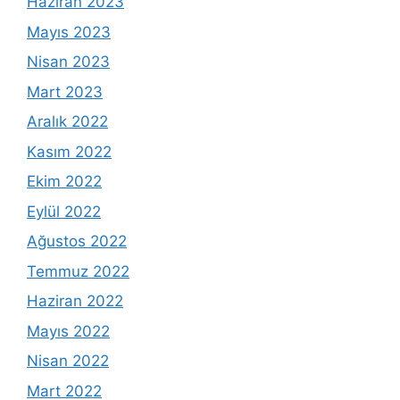
Haziran 2023
Mayıs 2023
Nisan 2023
Mart 2023
Aralık 2022
Kasım 2022
Ekim 2022
Eylül 2022
Ağustos 2022
Temmuz 2022
Haziran 2022
Mayıs 2022
Nisan 2022
Mart 2022