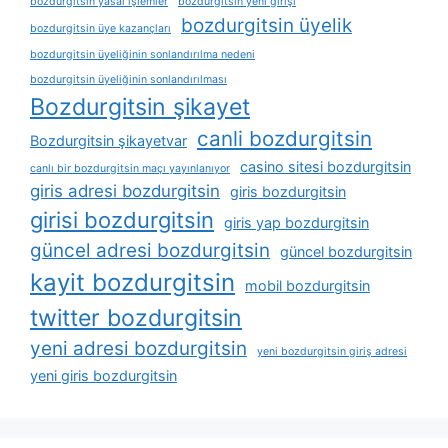
bozdurgitsin yasal i̇şlemler
bozdurgitsin yeni girişi
bozdurgitsin üyelik
bozdurgitsin üye kazançları
bozdurgitsin üyeliğinin sonlandırılma nedeni
bozdurgitsin üyeliğinin sonlandırılması
Bozdurgitsin şikayet
canli bozdurgitsin
Bozdurgitsin şikayetvar
casino sitesi bozdurgitsin
canlı bir bozdurgitsin maçı yayınlanıyor
giris adresi bozdurgitsin
giris bozdurgitsin
girisi bozdurgitsin
giris yap bozdurgitsin
güncel adresi bozdurgitsin
güncel bozdurgitsin
kayit bozdurgitsin
mobil bozdurgitsin
twitter bozdurgitsin
yeni adresi bozdurgitsin
yeni bozdurgitsin giriş adresi
yeni giris bozdurgitsin