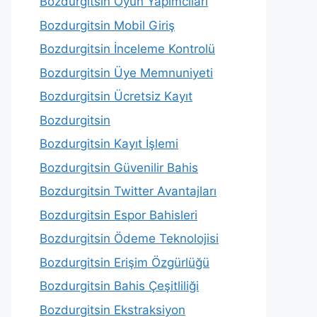
Bozdurgitsin Oyun Yapımcıları
Bozdurgitsin Mobil Giriş
Bozdurgitsin İnceleme Kontrolü
Bozdurgitsin Üye Memnuniyeti
Bozdurgitsin Ücretsiz Kayıt
Bozdurgitsin
Bozdurgitsin Kayıt İşlemi
Bozdurgitsin Güvenilir Bahis
Bozdurgitsin Twitter Avantajları
Bozdurgitsin Espor Bahisleri
Bozdurgitsin Ödeme Teknolojisi
Bozdurgitsin Erişim Özgürlüğü
Bozdurgitsin Bahis Çeşitliliği
Bozdurgitsin Ekstraksiyon