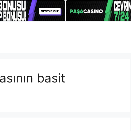
asının basit