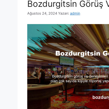
Bozdurgitsin Görüş 
Ağustos 24, 2024
Yazarı:
admin