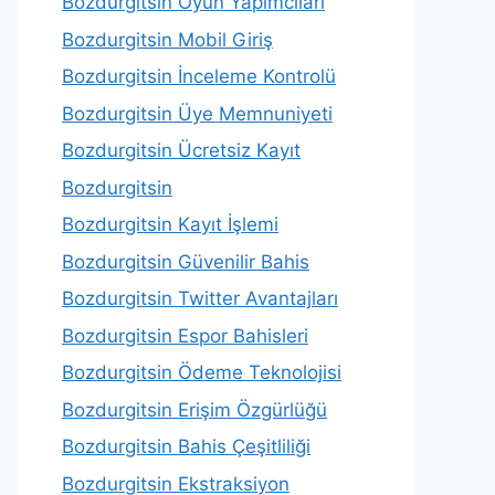
Bozdurgitsin Oyun Yapımcıları
Bozdurgitsin Mobil Giriş
Bozdurgitsin İnceleme Kontrolü
Bozdurgitsin Üye Memnuniyeti
Bozdurgitsin Ücretsiz Kayıt
Bozdurgitsin
Bozdurgitsin Kayıt İşlemi
Bozdurgitsin Güvenilir Bahis
Bozdurgitsin Twitter Avantajları
Bozdurgitsin Espor Bahisleri
Bozdurgitsin Ödeme Teknolojisi
Bozdurgitsin Erişim Özgürlüğü
Bozdurgitsin Bahis Çeşitliliği
Bozdurgitsin Ekstraksiyon