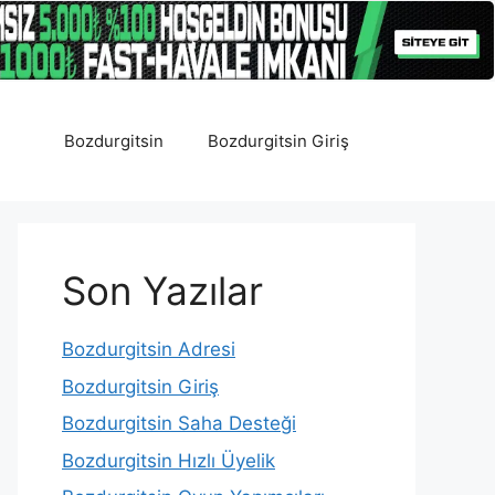
Bozdurgitsin
Bozdurgitsin Giriş
Son Yazılar
Bozdurgitsin Adresi
Bozdurgitsin Giriş
Bozdurgitsin Saha Desteği
Bozdurgitsin Hızlı Üyelik