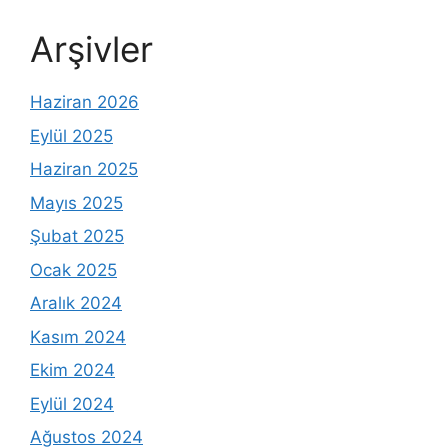
Arşivler
Haziran 2026
Eylül 2025
Haziran 2025
Mayıs 2025
Şubat 2025
Ocak 2025
Aralık 2024
Kasım 2024
Ekim 2024
Eylül 2024
Ağustos 2024