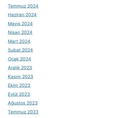
Temmuz 2024
Haziran 2024
Mayıs 2024
Nisan 2024
Mart 2024
Şubat 2024
Ocak 2024
Aralık 2023
Kasım 2023
Ekim 2023
Eylül 2023
Ağustos 2023
Temmuz 2023