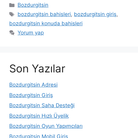
Kategoriler
Bozdurgitsin
Etiketler
bozdurgitsin bahisleri
,
bozdurgitsin giriş
,
bozdurgitsin konuda bahisleri
Yorum yap
Son Yazılar
Bozdurgitsin Adresi
Bozdurgitsin Giriş
Bozdurgitsin Saha Desteği
Bozdurgitsin Hızlı Üyelik
Bozdurgitsin Oyun Yapımcıları
Bozdurgitsin Mobil Giriş