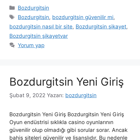
Kategoriler
Bozdurgitsin
Etiketler
Bozdurgitsin
,
bozdurgitsin güvenilir mi
,
bozdurgitsin nasıl bir site
,
Bozdurgitsin şikayet
,
Bozdurgitsin şikayetvar
Yorum yap
Bozdurgitsin Yeni Giriş
Şubat 9, 2022
Yazarı:
bozdurgitsin
Bozdurgitsin Yeni Giriş Bozdurgitsin Yeni Giriş
Oyun endüstrisi sıklıkla casino oyunlarının
güvenilir olup olmadığı gibi sorular sorar. Ancak
bahis siteleri güvenilir ve lisanslıdır. Bu nedenle