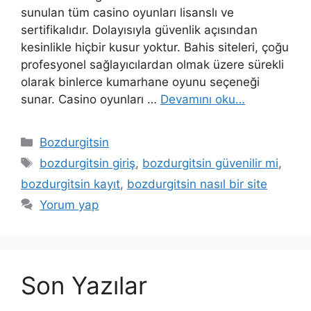
sunulan tüm casino oyunları lisanslı ve
sertifikalıdır. Dolayısıyla güvenlik açısından
kesinlikle hiçbir kusur yoktur. Bahis siteleri, çoğu
profesyonel sağlayıcılardan olmak üzere sürekli
olarak binlerce kumarhane oyunu seçeneği
sunar. Casino oyunları …
Devamını oku…
Kategoriler
Bozdurgitsin
Etiketler
bozdurgitsin giriş
,
bozdurgitsin güvenilir mi
,
bozdurgitsin kayıt
,
bozdurgitsin nasıl bir site
Yorum yap
Son Yazılar