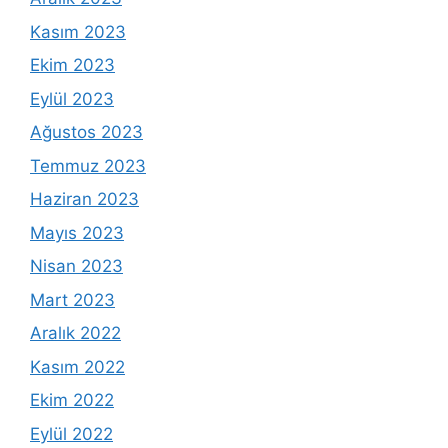
Kasım 2023
Ekim 2023
Eylül 2023
Ağustos 2023
Temmuz 2023
Haziran 2023
Mayıs 2023
Nisan 2023
Mart 2023
Aralık 2022
Kasım 2022
Ekim 2022
Eylül 2022