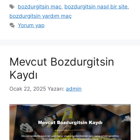
Etiketler
bozdurgitsin maç
,
bozdurgitsin nasıl bir site
,
bozdurgitsin yardım maç
Yorum yap
Mevcut Bozdurgitsin
Kaydı
Ocak 22, 2025
Yazarı:
admin