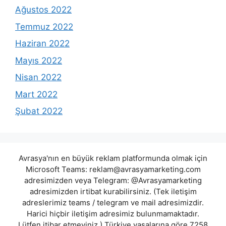
Ağustos 2022
Temmuz 2022
Haziran 2022
Mayıs 2022
Nisan 2022
Mart 2022
Şubat 2022
Avrasya'nın en büyük reklam platformunda olmak için
Microsoft Teams:
reklam@avrasyamarketing.com
adresimizden veya Telegram: @Avrasyamarketing
adresimizden irtibat kurabilirsiniz. (Tek iletişim
adreslerimiz teams / telegram ve mail adresimizdir.
Harici hiçbir iletişim adresimiz bulunmamaktadır.
Lütfen itibar etmeyiniz.) Türkiye yasalarına göre 7258