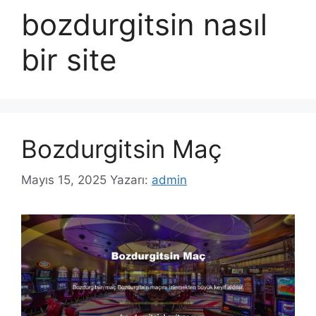
bozdurgitsin nasıl
bir site
Bozdurgitsin Maç
Mayıs 15, 2025
Yazarı:
admin