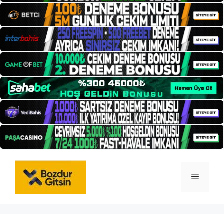
İçeriğe
atla
Menü