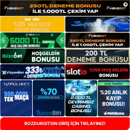
×
BOZDURGITSIN GİRİŞ İÇİN TIKLAYINIZ!