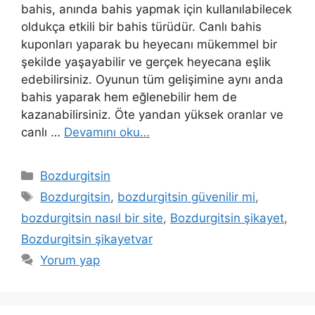
bahis, anında bahis yapmak için kullanılabilecek
oldukça etkili bir bahis türüdür. Canlı bahis
kuponları yaparak bu heyecanı mükemmel bir
şekilde yaşayabilir ve gerçek heyecana eşlik
edebilirsiniz. Oyunun tüm gelişimine aynı anda
bahis yaparak hem eğlenebilir hem de
kazanabilirsiniz. Öte yandan yüksek oranlar ve
canlı …
Devamını oku…
Kategoriler
Bozdurgitsin
Etiketler
Bozdurgitsin
,
bozdurgitsin güvenilir mi
,
bozdurgitsin nasıl bir site
,
Bozdurgitsin şikayet
,
Bozdurgitsin şikayetvar
Yorum yap