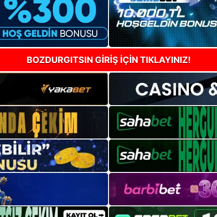
BOZDURGITSIN GİRİŞ İÇİN TIKLAYINIZ!