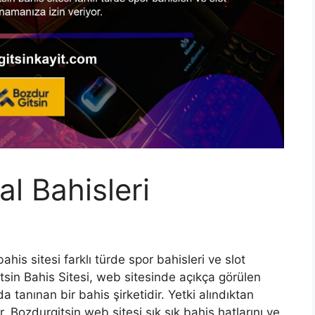
l Bahisleri
his sitesi farklı türde spor bahisleri ve slot
tsin Bahis Sitesi, web sitesinde açıkça görülen
 tanınan bir bahis şirketidir. Yetki alındıktan
r. Bozdurgitsin web sitesi sık sık bahis hatlarını ve