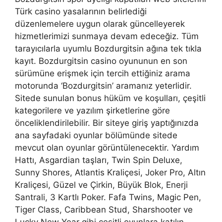
Türk casino yasalarının belirlediği
düzenlemelere uygun olarak güncelleyerek
hizmetlerimizi sunmaya devam edeceğiz. Tüm
tarayıcılarla uyumlu Bozdurgitsin ağına tek tıkla
kayıt. Bozdurgitsin casino oyununun en son
sürümüne erişmek için tercih ettiğiniz arama
motorunda ‘Bozdurgitsin’ aramanız yeterlidir.
Sitede sunulan bonus hüküm ve koşulları, çeşitli
kategorilere ve yazılım şirketlerine göre
önceliklendirilebilir. Bir siteye giriş yaptığınızda
ana sayfadaki oyunlar bölümünde sitede
mevcut olan oyunlar görüntülenecektir. Yardım
Hattı, Asgardian taşları, Twin Spin Deluxe,
Sunny Shores, Atlantis Kraliçesi, Joker Pro, Altın
Kraliçesi, Güzel ve Çirkin, Büyük Blok, Enerji
Santrali, 3 Kartlı Poker. Fafa Twins, Magic Pen,
Tiger Class, Caribbean Stud, Sharshooter ve