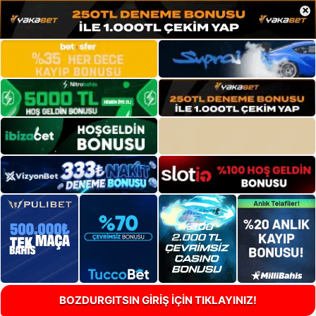
×
BOZDURGITSIN GİRİŞ İÇİN TIKLAYINIZ!