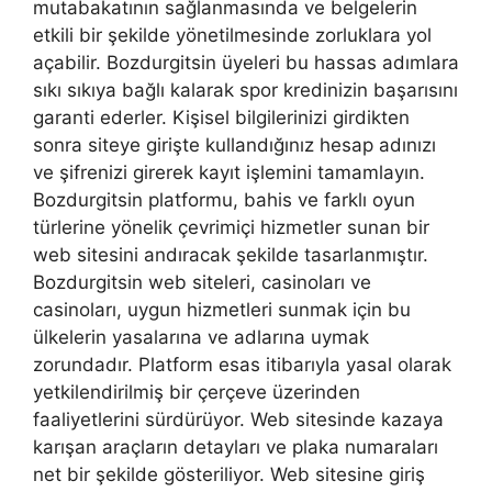
mutabakatının sağlanmasında ve belgelerin
etkili bir şekilde yönetilmesinde zorluklara yol
açabilir. Bozdurgitsin üyeleri bu hassas adımlara
sıkı sıkıya bağlı kalarak spor kredinizin başarısını
garanti ederler. Kişisel bilgilerinizi girdikten
sonra siteye girişte kullandığınız hesap adınızı
ve şifrenizi girerek kayıt işlemini tamamlayın.
Bozdurgitsin platformu, bahis ve farklı oyun
türlerine yönelik çevrimiçi hizmetler sunan bir
web sitesini andıracak şekilde tasarlanmıştır.
Bozdurgitsin web siteleri, casinoları ve
casinoları, uygun hizmetleri sunmak için bu
ülkelerin yasalarına ve adlarına uymak
zorundadır. Platform esas itibarıyla yasal olarak
yetkilendirilmiş bir çerçeve üzerinden
faaliyetlerini sürdürüyor. Web sitesinde kazaya
karışan araçların detayları ve plaka numaraları
net bir şekilde gösteriliyor. Web sitesine giriş