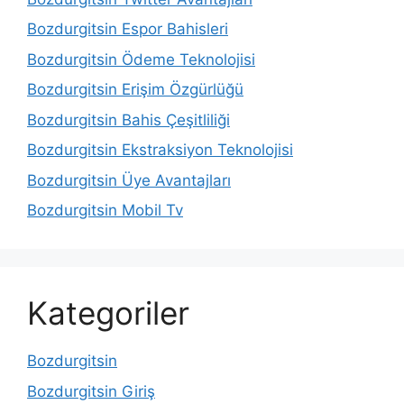
Bozdurgitsin Espor Bahisleri
Bozdurgitsin Ödeme Teknolojisi
Bozdurgitsin Erişim Özgürlüğü
Bozdurgitsin Bahis Çeşitliliği
Bozdurgitsin Ekstraksiyon Teknolojisi
Bozdurgitsin Üye Avantajları
Bozdurgitsin Mobil Tv
Kategoriler
Bozdurgitsin
Bozdurgitsin Giriş