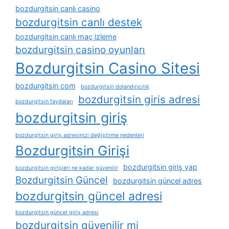
bozdurgitsin canlı casino
bozdurgitsin canlı destek
bozdurgitsin canlı maç izleme
bozdurgitsin casino oyunları
Bozdurgitsin Casino Sitesi
bozdurgitsin com
bozdurgitsin dolandırıcılık
bozdurgitsin giris adresi
bozdurgitsin faydaları
bozdurgitsin giriş
bozdurgitsin giriş adresinizi değiştirme nedenleri
Bozdurgitsin Girişi
bozdurgitsin giriş yap
bozdurgitsin girişleri ne kadar güvenilir
Bozdurgitsin Güncel
bozdurgitsin güncel adres
bozdurgitsin güncel adresi
bozdurgitsin güncel giriş adresi
bozdurgitsin güvenilir mi