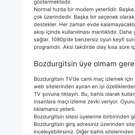
göstermektedir.
Normal hızda bir modem yeterlidir. Başka b
çok üzerindedir. Başka bir seçenek olara
destekler. Her zaman evde kalamayacakları
akışı içinde kullanılması mantıklıdır. Dah
sağlar. 1080p’de benzersiz oyun keyfi suna
programdır. Aksi takdirde olay kısa süre içe
Bozdurgitsin üye olmam gere
Bozdurgitsin TV’de canlı maç izlemek için 
web sitelerinden ayıran en iyi özelliklerden
TV şovuna tıklayın. Bu, bahis olarak kullan
insanlara maçı izleme zevki veriyor. Oyunu
tıklamanız yeterli.
Bozdurgitsin sitesi üyelerine birbirinden g
Bozdurgitsin giriş adresiniz üzerinden si
inceleyebilirsiniz. Diğer bahis sitelerinde