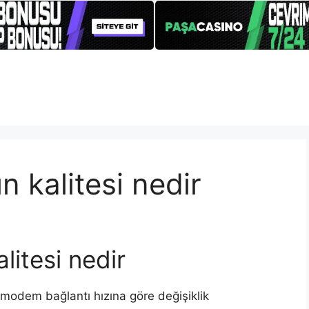
n kalitesi nedir
litesi nedir
 modem bağlantı hızına göre değişiklik