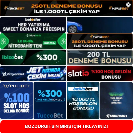
×
BOZDURGITSIN GİRİŞ İÇİN TIKLAYINIZ!