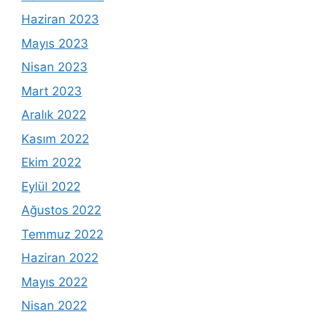
Haziran 2023
Mayıs 2023
Nisan 2023
Mart 2023
Aralık 2022
Kasım 2022
Ekim 2022
Eylül 2022
Ağustos 2022
Temmuz 2022
Haziran 2022
Mayıs 2022
Nisan 2022