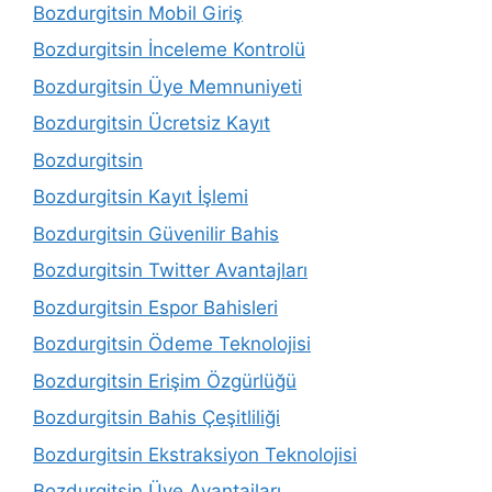
Bozdurgitsin Mobil Giriş
Bozdurgitsin İnceleme Kontrolü
Bozdurgitsin Üye Memnuniyeti
Bozdurgitsin Ücretsiz Kayıt
Bozdurgitsin
Bozdurgitsin Kayıt İşlemi
Bozdurgitsin Güvenilir Bahis
Bozdurgitsin Twitter Avantajları
Bozdurgitsin Espor Bahisleri
Bozdurgitsin Ödeme Teknolojisi
Bozdurgitsin Erişim Özgürlüğü
Bozdurgitsin Bahis Çeşitliliği
Bozdurgitsin Ekstraksiyon Teknolojisi
Bozdurgitsin Üye Avantajları