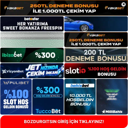
×
BOZDURGITSIN GİRİŞ İÇİN TIKLAYINIZ!