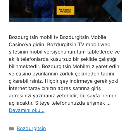
Bozdurgitsin mobil tv Bozdurgitsin Mobile
Casino’ya gidin. Bozdurgitsin TV mobil web
sitesinin mobil versiyonunun tüm tabletlerde ve
akıllı telefonlarda kusursuz bir şekilde çalıştığı
bilinmektedir. Bozdurgitsin Mobile’ı ziyaret edin
ve casino oyunlarının zorluk çekmeden tadını
çıkarabilirsiniz. Hiçbir şey indirmeye gerek yok!
İnternet tarayıcınızın adres satırına giriş
adresinizi yazmanız yeterlidir, bu sayfa hemen
açılacaktır. Siteye telefonunuzda erişmek …
Devamını oku…
Kategoriler
Bozdurgitsin