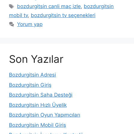
Etiketler
bozdurgitsin canli maç izle
,
bozdurgitsin
mobil tv
,
bozdurgitsin tv seçenekleri
Yorum yap
Son Yazılar
Bozdurgitsin Adresi
Bozdurgitsin Giriş
Bozdurgitsin Saha Desteği
Bozdurgitsin Hızlı Üyelik
Bozdurgitsin Oyun Yapımcıları
Bozdurgitsin Mobil Giriş