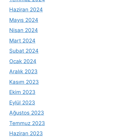
Haziran 2024
Mayıs 2024
Nisan 2024
Mart 2024
Şubat 2024
Ocak 2024
Aralık 2023
Kasım 2023
Ekim 2023
Eylül 2023
Ağustos 2023
Temmuz 2023
Haziran 2023